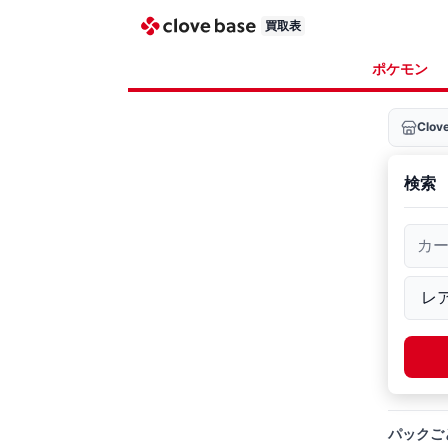
買取表
ポケモン
Clo
検索
カ
パックご