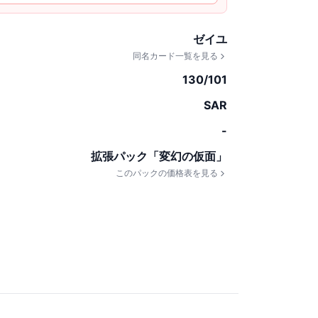
ゼイユ
同名カード一覧を見る
130/101
SAR
-
拡張パック「変幻の仮面」
このパックの価格表を見る