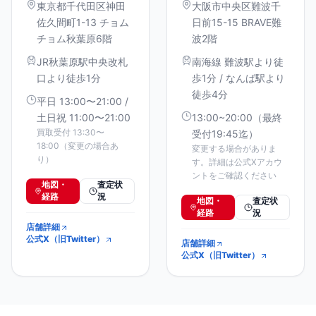
東京都千代田区神田
大阪市中央区難波千
佐久間町1-13 チョム
日前15-15 BRAVE難
チョム秋葉原6階
波2階
JR秋葉原駅中央改札
南海線 難波駅より徒
口より徒歩1分
歩1分 / なんば駅より
徒歩4分
平日 13:00〜21:00 /
土日祝 11:00〜21:00
13:00~20:00（最終
買取受付 13:30〜
受付19:45迄）
18:00（変更の場合あ
変更する場合がありま
り）
す。詳細は公式Xアカウ
ントをご確認ください
地図・
査定状
経路
況
地図・
査定状
経路
況
店舗詳細
公式X（旧Twitter）
店舗詳細
公式X（旧Twitter）