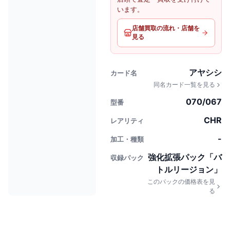
います。
店舗買取の流れ・店舗を
見る
アヤシシ
カード名
同名カード一覧を見る
070/067
型番
CHR
レアリティ
-
加工・種類
強化拡張パック「バ
収録パック
トルリージョン」
このパックの価格表を見
る