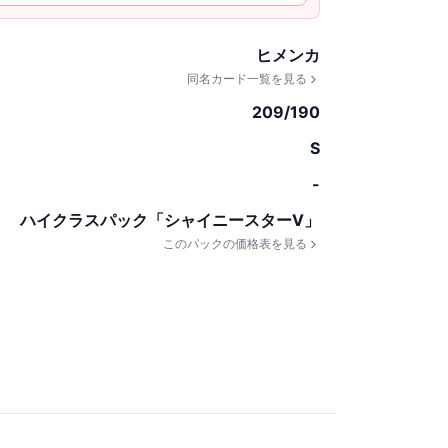
ヒメンカ
同名カード一覧を見る
209/190
S
-
ハイクラスパック「シャイニースターV」
このパックの価格表を見る