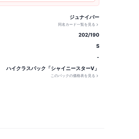
ジュナイパー
同名カード一覧を見る
202/190
S
-
ハイクラスパック「シャイニースターV」
このパックの価格表を見る