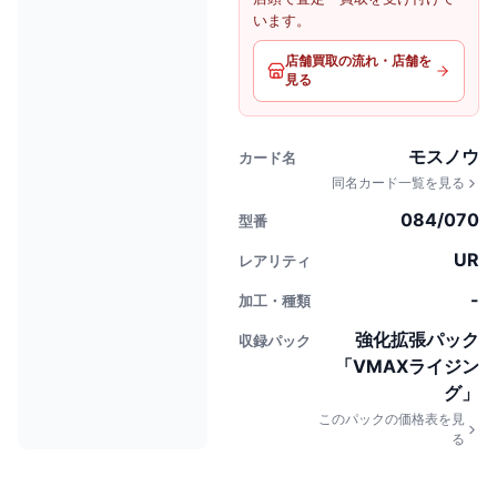
います。
店舗買取の流れ・店舗を
見る
モスノウ
カード名
同名カード一覧を見る
084/070
型番
UR
レアリティ
-
加工・種類
強化拡張パック
収録パック
「VMAXライジン
グ」
このパックの価格表を見
る