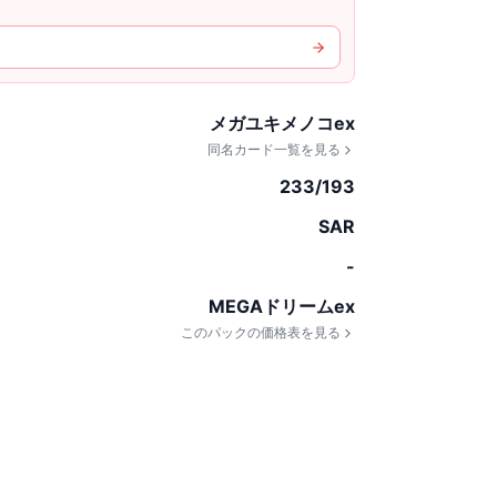
メガユキメノコex
同名カード一覧を見る
233/193
SAR
-
MEGAドリームex
このパックの価格表を見る