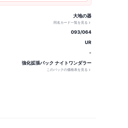
大地の器
同名カード一覧を見る
093/064
UR
-
強化拡張パック ナイトワンダラー
このパックの価格表を見る