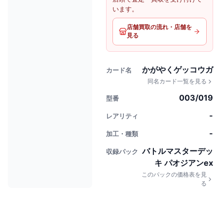
います。
店舗買取の流れ・店舗を
見る
かがやくゲッコウガ
カード名
同名カード一覧を見る
003/019
型番
-
レアリティ
-
加工・種類
バトルマスターデッ
収録パック
キ パオジアンex
このパックの価格表を見
る