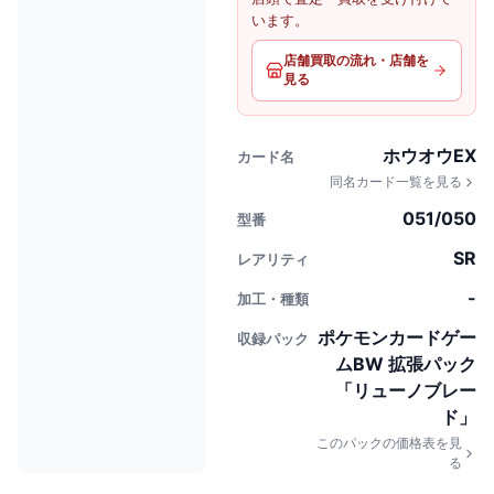
います。
店舗買取の流れ・店舗を
見る
ホウオウEX
カード名
同名カード一覧を見る
051/050
型番
SR
レアリティ
-
加工・種類
ポケモンカードゲー
収録パック
ムBW 拡張パック
「リューノブレー
ド」
このパックの価格表を見
る