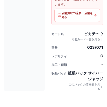
います。
店舗買取の流れ・店舗を
見る
ピカチュウ
カード名
同名カード一覧を見る
023/071
型番
C
レアリティ
-
加工・種類
拡張パック サイバー
収録パック
ジャッジ
このパックの価格表を見
る