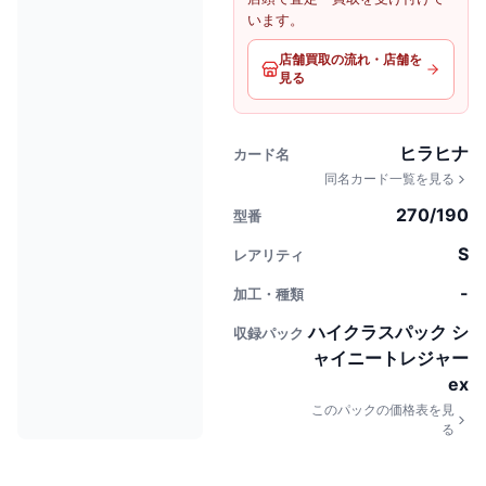
います。
店舗買取の流れ・店舗を
見る
ヒラヒナ
カード名
同名カード一覧を見る
270/190
型番
S
レアリティ
-
加工・種類
ハイクラスパック シ
収録パック
ャイニートレジャー
ex
このパックの価格表を見
る