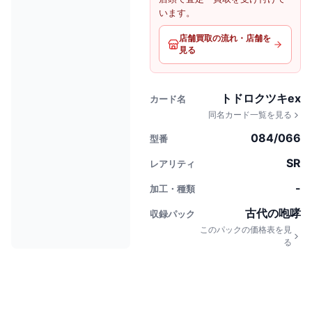
います。
店舗買取の流れ・店舗を
見る
トドロクツキex
カード名
同名カード一覧を見る
084/066
型番
SR
レアリティ
-
加工・種類
古代の咆哮
収録パック
このパックの価格表を見
る