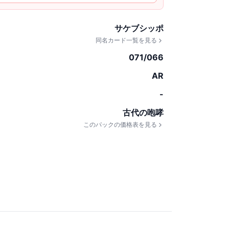
サケブシッポ
同名カード一覧を見る
071/066
AR
-
古代の咆哮
このパックの価格表を見る