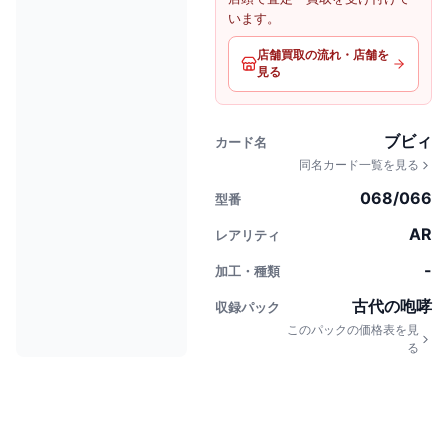
います。
店舗買取の流れ・店舗を
見る
ブビィ
カード名
同名カード一覧を見る
068/066
型番
AR
レアリティ
-
加工・種類
古代の咆哮
収録パック
このパックの価格表を見
る