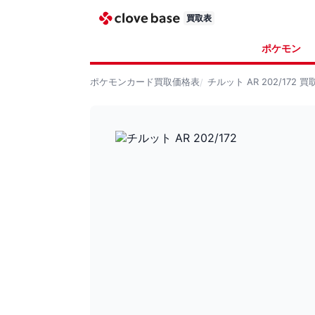
買取表
ポケモン
ポケモンカード
買取価格表
チルット AR 202/172
買