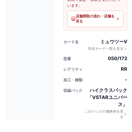
います。
店舗買取の流れ・店舗を
見る
ミュウツーV
カード名
同名カード一覧を見る
050/172
型番
RR
レアリティ
-
加工・種類
ハイクラスパック
収録パック
「VSTARユニバー
ス」
このパックの価格表を見
る