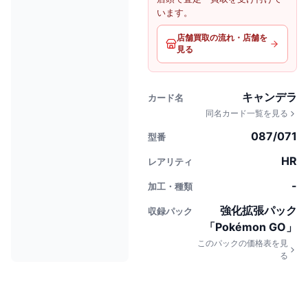
います。
店舗買取の流れ・店舗を
見る
キャンデラ
カード名
同名カード一覧を見る
087/071
型番
HR
レアリティ
-
加工・種類
強化拡張パック
収録パック
「Pokémon GO」
このパックの価格表を見
る