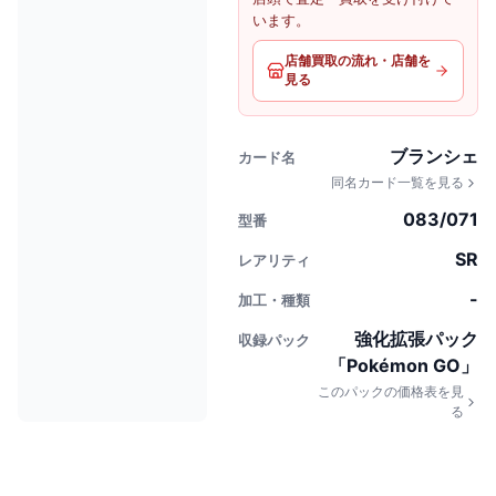
います。
店舗買取の流れ・店舗を
見る
ブランシェ
カード名
同名カード一覧を見る
083/071
型番
SR
レアリティ
-
加工・種類
強化拡張パック
収録パック
「Pokémon GO」
このパックの価格表を見
る