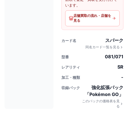
います。
店舗買取の流れ・店舗を
見る
スパーク
カード名
同名カード一覧を見る
081/071
型番
SR
レアリティ
-
加工・種類
強化拡張パック
収録パック
「Pokémon GO」
このパックの価格表を見
る