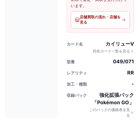
います。
店舗買取の流れ・店舗を
見る
カイリューV
カード名
同名カード一覧を見る
049/071
型番
RR
レアリティ
-
加工・種類
強化拡張パック
収録パック
「Pokémon GO」
このパックの価格表を見
る