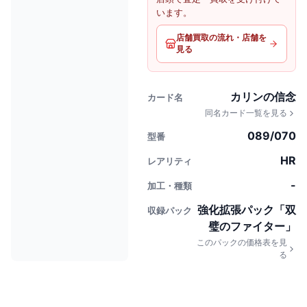
います。
店舗買取の流れ・店舗を
見る
カリンの信念
カード名
同名カード一覧を見る
089/070
型番
HR
レアリティ
-
加工・種類
強化拡張パック「双
収録パック
璧のファイター」
このパックの価格表を見
る