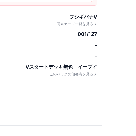
フシギバナV
同名カード一覧を見る
001/127
-
-
Vスタートデッキ無色 イーブイ
このパックの価格表を見る