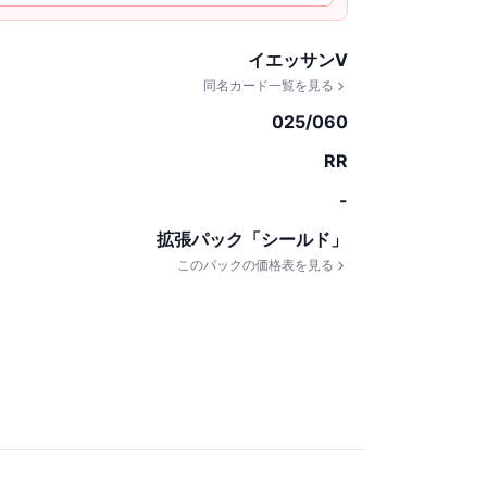
イエッサンV
同名カード一覧を見る
025/060
RR
-
拡張パック「シールド」
このパックの価格表を見る