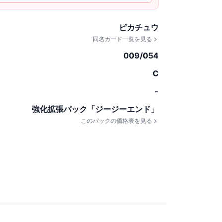
ピカチュウ
同名カード一覧を見る
009/054
C
-
強化拡張パック「ジージーエンド」
このパックの価格表を見る