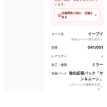
います。
店舗買取の流れ・店舗を
見る
イーブイ
カード名
同名カード一覧を見る
041/051
型番
-
レアリティ
ミラー
加工・種類
強化拡張パック「サ
収録パック
ン＆ムーン」
このパックの価格表を見
る