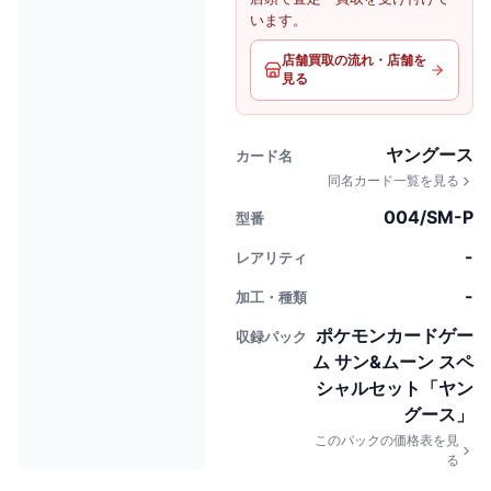
います。
店舗買取の流れ・店舗を
見る
ヤングース
カード名
同名カード一覧を見る
004/SM-P
型番
-
レアリティ
-
加工・種類
ポケモンカードゲー
収録パック
ム サン&ムーン スペ
シャルセット「ヤン
グース」
このパックの価格表を見
る