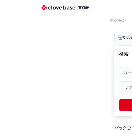
買取表
ポケモン
Clo
検索
カ
パックご